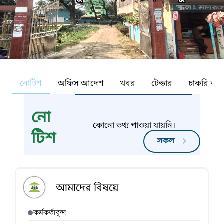
নোটিশ
অফিস আদেশ
খবর
টেন্ডার
চাকরি কর্ন
নো
কোনো তথ্য পাওয়া যায়নি।
টিশ
সকল
আমাদের বিষয়ে
কর্মকর্তাবৃন্দ