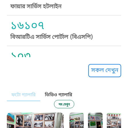
ফায়ার সার্ভিস হটলাইন
১৬১০৭
বিআরটিএ সার্ভিস পোর্টাল (বিএসপি)
১০৩
সুপ্রীম কোর্ট হেল্পলাইন
সকল দেখুন
১০৯
ফটো গ্যালারি
ভিডিও গ্যালারি
নারী ও শিশু নির্যাতন প্রতিরোধ
সব দেখুন
১০৬