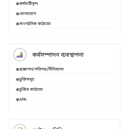
কর্মচারীবৃন্দ
যোগাযোগ
সাংগঠনিক কাঠামো
কর্মসম্পাদন ব্যবস্থাপনা
প্রজ্ঞাপন/পরিপত্র/নীতিমালা
চুক্তিসমূহ
চুক্তির কাঠামো
APA