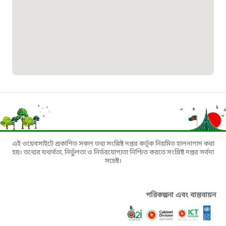
১৬১৩৫
প্রবাসী কল সেন্টার
১৬৫৭৫
ই-জিপি ইমার্জেন্সি হটলাইন
১০০
বাংলাদেশ টেলিযোগাযোগ সেবা সংক্রান্ত
এই ওয়েবসাইটে প্রকাশিত সকল তথ্য সংশ্লিষ্ট দপ্তর কর্তৃক নিয়মিত হালনাগাদ করা
হয়। তথ্যের যথার্থতা, নির্ভুলতা ও নির্ভরযোগ্যতা নিশ্চিত করতে সংশ্লিষ্ট দপ্তর সর্বদা
হটলাইন
সচেষ্ট।
১৬৯৯৯
পরিকল্পনা এবং বাস্তবায়ন
বিদ্যুৎ বিভাগ সেবা সংক্রান্ত হটলাইন